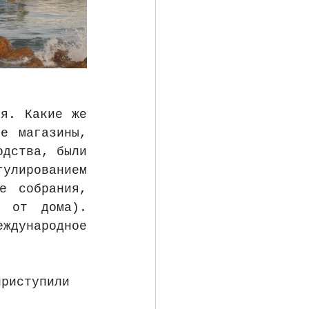
я. Какие же 
е магазины, 
дства, были 
улированием 
 собрания, 
 от дома). 
дународное 
приступили 