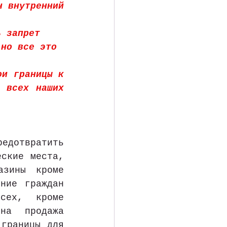
 внутренний 
ь запрет 
 но все это 
и границы к 
 всех наших 
дотвратить 
ские места, 
зины кроме 
ние граждан 
сех, кроме 
на продажа 
границы для 