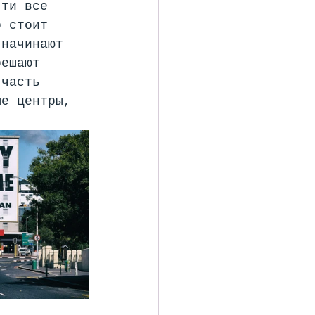
чти все 
о стоит 
 начинают 
решают 
 часть 
ые центры, 