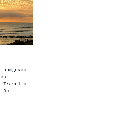
я эпидемии 
ова 
f Travel в 
ы Вы 