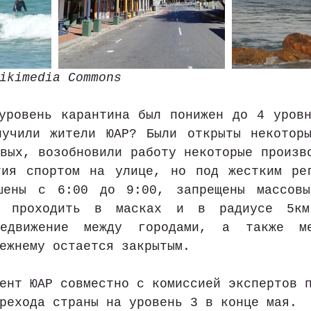
ikimedia Commons
уровень карантина был понижен до 4 уровн
лучили жители ЮАР? Были открыты некоторы
вых, возобновили работу некоторые произво
тия спортом на улице, но под жестким рег
шены с 6:00 до 9:00, запрещены массовые
ы проходить в масках и в радиусе 5км
редвижение между городами, а также меж
ежнему остается закрытым.
ент ЮАР совместно с комиссией экспертов 
рехода страны на уровень 3 в конце мая.