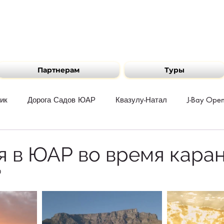
Партнерам
Туры
ик
Дорога Садов ЮАР
Квазулу-Натал
J-Bay Ope
путешествует
The Surfer Kids
Путешествия по регион
я в ЮАР во время каран
0
нта