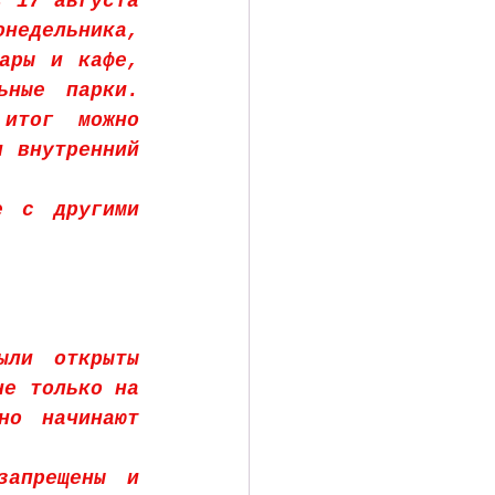
 17 августа 
недельника, 
ары и кафе, 
ные парки. 
итог можно 
 внутренний 
 с другими 
ли открыты 
е только на 
о начинают 
апрещены и 