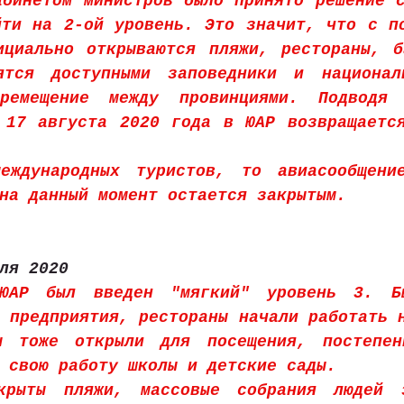
бинетом министров было принято решение с
ти на 2-ой уровень. Это значит, что с по
ициально открываются пляжи, рестораны, б
тся доступными заповедники и националь
еремещение между провинциями. Подводя 
 17 августа 2020 года в ЮАР возвращается
еждународных туристов, то авиасообщение
на данный момент остается закрытым.
ля 2020
АР был введен "мягкий" уровень 3. Бы
 предприятия, рестораны начали работать н
 тоже открыли для посещения, постепенн
 свою работу школы и детские сады.
крыты пляжи, массовые собрания людей з