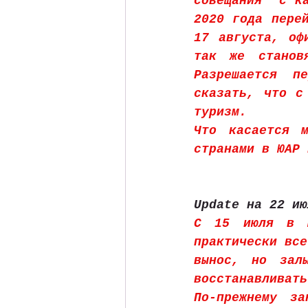
совещания  с ка
2020 года перей
17 августа, оф
так же становя
Разрешается п
сказать, что с
туризм.
Что касается м
странами в ЮАР 
Update на 22 ию
С 15 июля в Ю
практически все
вынос, но залы
восстанавливать
По-прежнему за