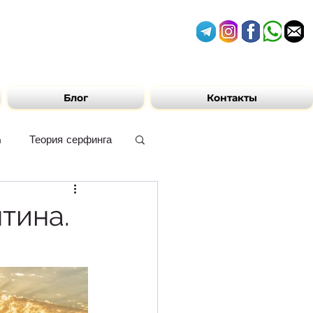
Блог
Контакты
n
Теория серфинга
ам ЮАР
тина.