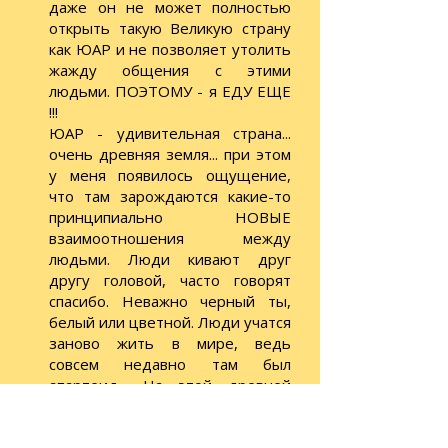
даже он не может полностью
открыть такую Великую страну
как ЮАР и не позволяет утолить
жажду общения с этими
людьми. ПОЭТОМУ - я ЕДУ ЕЩЕ
!!!
ЮАР - удивительная страна...
очень древняя земля... при этом
у меня появилось ощущение,
что там зарождаются какие-то
принципиально НОВЫЕ
взаимоотношения между
людьми. Люди кивают друг
другу головой, часто говорят
спасибо. Неважно черный ты,
белый или цветной. Люди учатся
заново жить в мире, ведь
совсем недавно там был
апартеид... На этой древней
земле уж больно хорошо, как
дома... может это