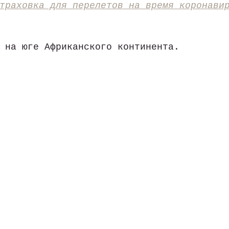
траховка для перелетов на время коронави
 на юге Африканского континента.