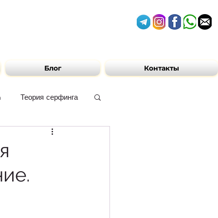
Блог
Контакты
n
Теория серфинга
ам ЮАР
я
ние.