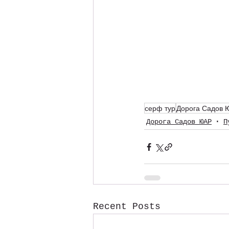
серф тур
Дорога Садов
Дорога Садов ЮАР
П
Recent Posts