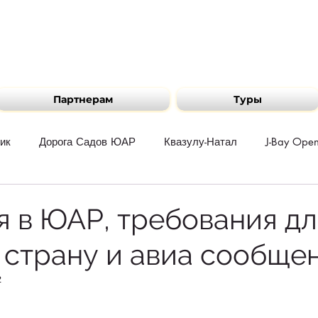
Партнерам
Туры
ик
Дорога Садов ЮАР
Квазулу-Натал
J-Bay Ope
путешествует
The Surfer Kids
Путешествия по регион
я в ЮАР, требования дл
 страну и авиа сообще
нта
2