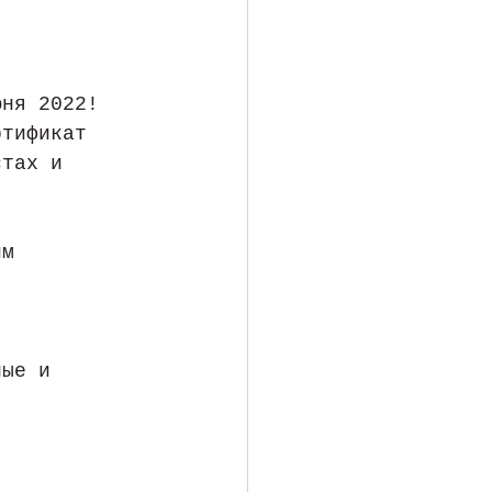
юня 2022! 
ртификат 
стах и 
им 
, 
ные и 