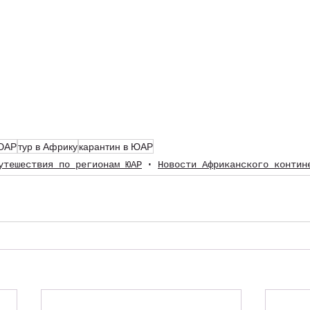
 ЮАР
тур в Африку
карантин в ЮАР
утешествия по регионам ЮАР
Новости Африканского контин