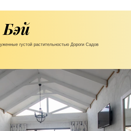
 Бэй
руженные густой растительностью Дороги Садов