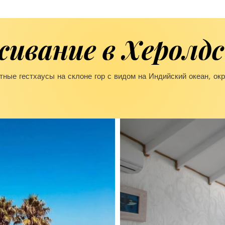
ивание в Херолдс
ные гестхаусы на склоне гор с видом на Индийский океан, ок