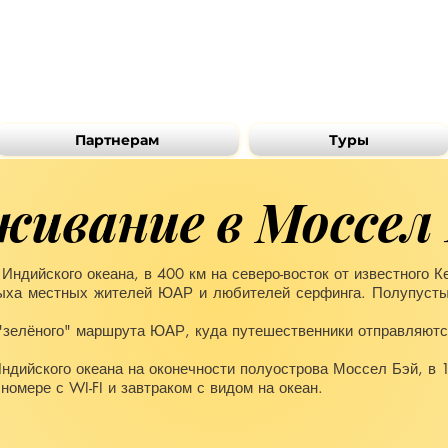
Партнерам
Туры
ивание в Моссел
ндийского океана, в 400 км на северо-восток от известного К
дыха местных жителей ЮАР и любителей серфинга. Полупусты
 "зелёного" маршрута ЮАР, куда путешественники отправляютс
Индийского океана на оконечности полуострова Моссел Бэй, в 1 
омере с WI-FI и завтраком с видом на океан.