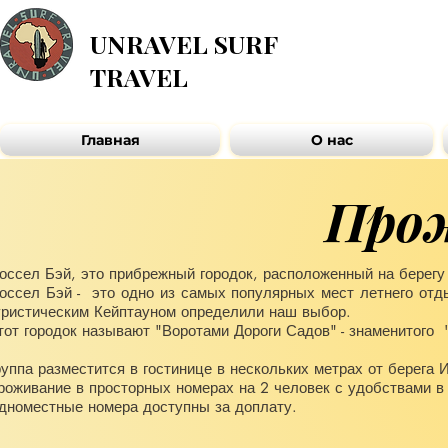
UNRAVEL SURF
TRAVEL
Главная
О нас
Прож
оссел Бэй, это прибрежный городок, расположенный на берегу И
оссел Бэй - это одно из самых популярных мест летнего от
уристическим Кейптауном определили наш выбор.
тот городок называют "Воротами Дороги Садов" - знаменитого
руппа разместится в гостинице в нескольких метрах от берега 
роживание в просторных номерах на 2 человек с удобствами в н
дноместные номера доступны за доплату.