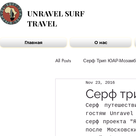
UNRAVEL SURF
TRAVEL
Главная
О нас
All Posts
Серф Трип ЮАР-Мозамб
Nov 23, 2016
Рассказы гостей
Команда 
Серф три
Серф путешест
Новости Африканского контине
гостям Unravel
серф проекта "R
после Московск