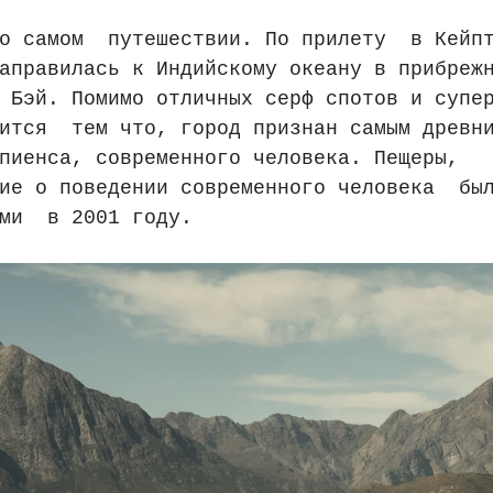
о самом  путешествии. По прилету  в Кейп
аправилась к Индийскому океану в прибреж
 Бэй. Помимо отличных серф спотов и супе
ится  тем что, город признан самым древн
пиенса, современного человека. Пещеры,  
ие о поведении современного человека  бы
ми  в 2001 году. 