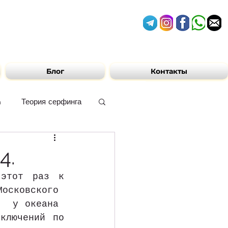
Блог
Контакты
n
Теория серфинга
ам ЮАР
4.
этот раз к 
осковского  
  у океана  
ключений по 