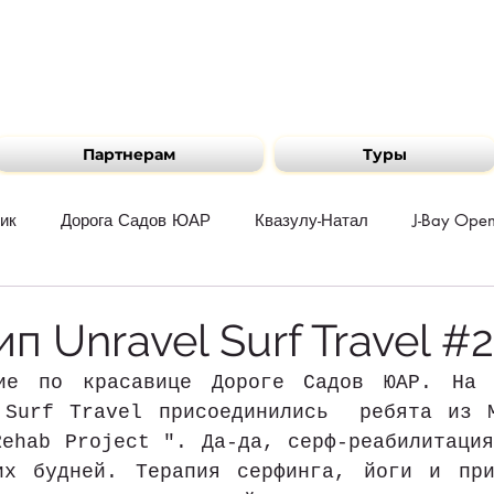
Партнерам
Туры
ик
Дорога Садов ЮАР
Квазулу-Натал
J-Bay Ope
путешествует
The Surfer Kids
Путешествия по регион
п Unravel Surf Travel #2
вие по красавице Дороге Садов ЮАР. На 
нта
 Surf Travel присоединились  ребята из М
ehab Project ". Да-да, серф-реабилитация
их будней. Терапия серфинга, йоги и при