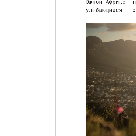
Южной Африке  п
улыбающиеся  го