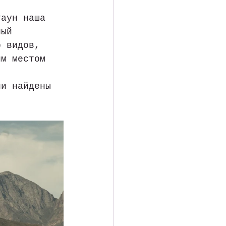
таун наша 
ный 
р видов, 
им местом 
ли найдены  