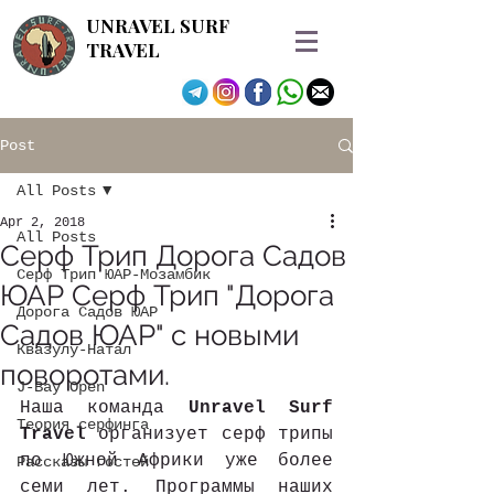
UNRAVEL SURF
TRAVEL
Post
All Posts
Apr 2, 2018
All Posts
Серф Трип Дорога Садов
Серф Трип ЮАР-Мозамбик
ЮАР Серф Трип "Дорога
Дорога Садов ЮАР
Садов ЮАР" с новыми
Квазулу-Натал
поворотами.
J-Bay Open
Наша команда 
Unravel Surf 
Теория серфинга
Travel
 организует серф трипы 
по Южной Африки уже более 
Рассказы гостей
семи лет. Программы наших 