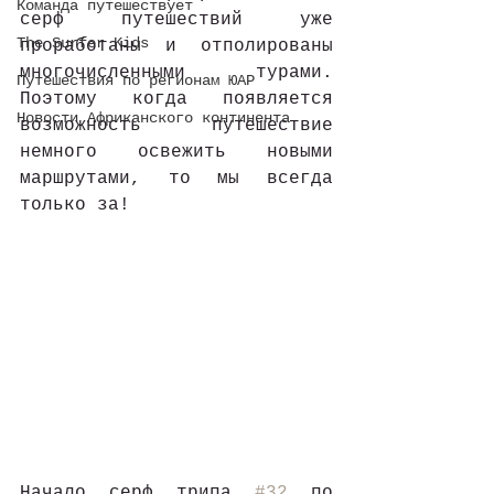
Команда путешествует
серф путешествий уже 
The Surfer Kids
проработаны и отполированы 
многочисленными турами. 
Путешествия по регионам ЮАР
Поэтому когда появляется 
Новости Африканского континента
возможность путешествие 
немного освежить новыми 
маршрутами, то мы всегда 
только за! 
Начало серф трипа 
#32
 по 