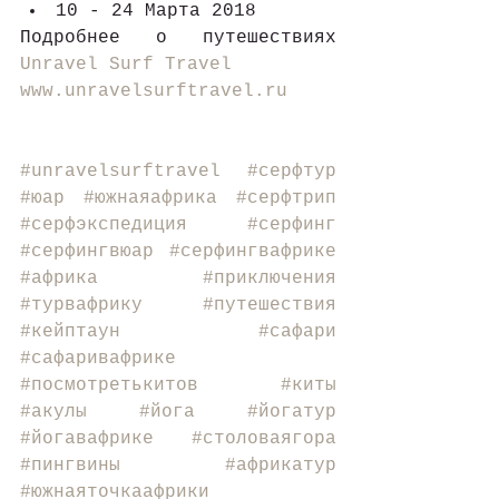
10 - 24 Марта 2018
Подробнее о путешествиях 
Unravel Surf Travel
www.unravelsurftravel.ru
#unravelsurftravel
#серфтур
#юар
#южнаяафрика
#серфтрип
#серфэкспедиция
#серфинг
#серфингвюар
#серфингвафрике
#африка
#приключения
#турвафрику
#путешествия
#кейптаун
#сафари
#сафаривафрике
#посмотретькитов
#киты
#акулы
#йога
#йогатур
#йогавафрике
#столоваягора
#пингвины
#африкатур
#южнаяточкаафрики