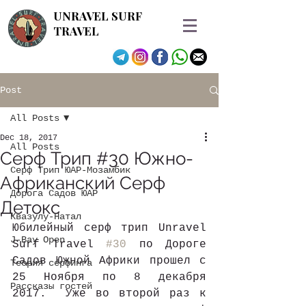
UNRAVEL SURF
TRAVEL
Post
All Posts
Dec 18, 2017
All Posts
Серф Трип #30 Южно-
Серф Трип ЮАР-Мозамбик
Африканский Серф
Дорога Садов ЮАР
Детокс
Квазулу-Натал
Юбилейный серф трип Unravel 
J-Bay Open
Surf Travel 
#30
 по Дороге 
Садов Южной Африки прошел с 
Теория серфинга
25 Ноября по 8 декабря 
Рассказы гостей
2017.  Уже во второй раз к 