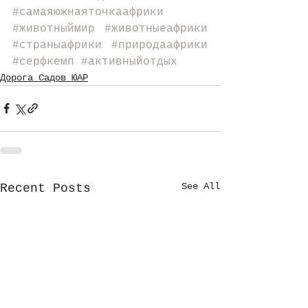
#самаяюжнаяточкаафрики
#животныймир
#животныеафрики
#страныафрики
#природаафрики
#серфкемп
#активныйотдых
Дорога Садов ЮАР
See All
Recent Posts