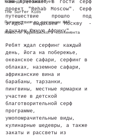
Команда путешествует
нам приезжает в гости серф 
проект "Rehab Moscow". Серф 
The Surfer Kids
путешествие прошло под 
Путешествия по регионам ЮАР
эгидой "выдыхаем Москву - 
вдыхаем Южную Африку". 
Новости Африканского континента
Ребят ждал серфинг каждый 
день, йога на побережье, 
океанское сафари, серфинг в 
облаках, наземное сафари, 
африканские вина и 
барабаны, тарзанки,  
пингвины, местные ярмарки и 
участие в детской 
благотворительной серф 
программе, 
умопомрачительные виды, 
кулинарные шедевры, а также 
закаты и рассветы из 