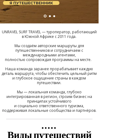
Я ПУТЕШЕСТВЕННИК
​UNRAVEL SURF TRAVEL — туроператор, работающий
в Южной Африке с 2011 года.
​Мы создаём авторские маршруты для
путешественников и сотрудничаем с
международными агентами,
полностью сопровождая программы на месте.
Наша команда заранее прорабатывает каждую
деталь маршрута, чтобы обеспечить цельный ритм
и глубокое ощущение страны в каждом
путешествии.
​Мы — локальная команда, глубоко
интегрированная в регион, строим бизнес на
принципах устойчивого
и социально ответственного туризма,
поддерживая локальные сообщества и партнёров.
Виды путешествий
Виды путешествий